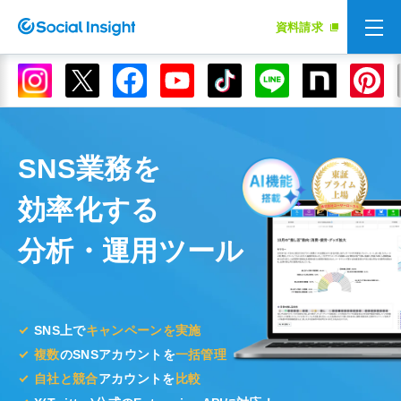
資料請求
SNS業務を
効率化する
分析・運用ツール
SNS上で
キャンペーンを実施
複数
のSNSアカウントを
一括管理
自社と競合
アカウントを
比較